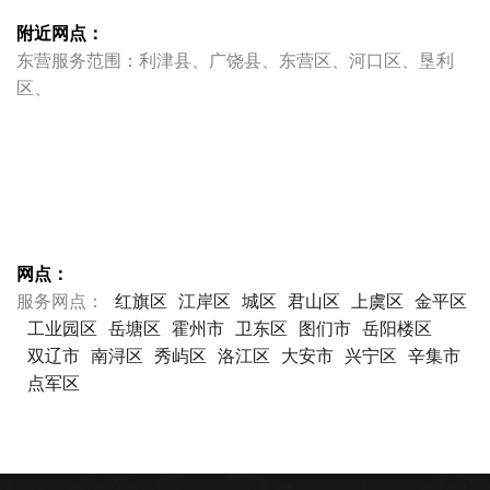
附近网点：
东营服务范围：利津县、广饶县、东营区、河口区、垦利
区、
网点：
服务网点：
红旗区
江岸区
城区
君山区
上虞区
金平区
工业园区
岳塘区
霍州市
卫东区
图们市
岳阳楼区
双辽市
南浔区
秀屿区
洛江区
大安市
兴宁区
辛集市
点军区