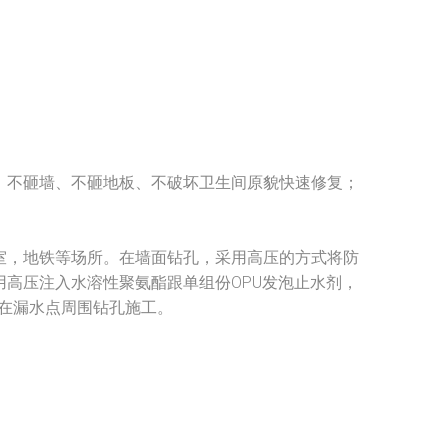
、不砸墙、不砸地板、不破坏卫生间原貌快速修复；
室，地铁等场所。在墙面钻孔，采用高压的方式将防
高压注入水溶性聚氨酯跟单组份OPU发泡止水剂，
在漏水点周围钻孔施工。