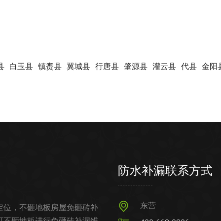
县
白玉县
镇赉县
翼城县
行唐县
肇源县
灌云县
代县
金阳
防水补漏联系方式
东营
定位，不砸地板房屋免砸砖补
可不砸地板进行免砸砖补漏维